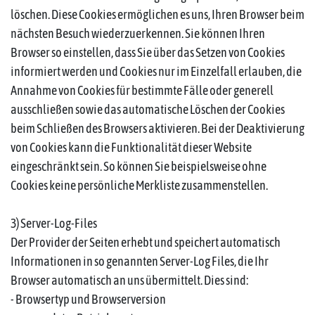
löschen. Diese Cookies ermöglichen es uns, Ihren Browser beim
nächsten Besuch wiederzuerkennen. Sie können Ihren
Browser so einstellen, dass Sie über das Setzen von Cookies
informiert werden und Cookies nur im Einzelfall erlauben, die
Annahme von Cookies für bestimmte Fälle oder generell
ausschließen sowie das automatische Löschen der Cookies
beim Schließen des Browsers aktivieren. Bei der Deaktivierung
von Cookies kann die Funktionalität dieser Website
eingeschränkt sein. So können Sie beispielsweise ohne
Cookies keine persönliche Merkliste zusammenstellen.
3) Server-Log-Files
Der Provider der Seiten erhebt und speichert automatisch
Informationen in so genannten Server-Log Files, die Ihr
Browser automatisch an uns übermittelt. Dies sind:
- Browsertyp und Browserversion