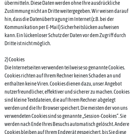
übermitteln. Diese Daten werden ohne Ihre ausdrückliche
Zustimmung nicht an Dritte weitergegeben. Wir weisen darauf
hin, dass die Datenübertragung im Internet (z.B. bei der
Kommunikation per E-Mail) Sicherheitslücken aufweisen
kann. Ein lückenloser Schutz der Daten vor dem Zugriff durch
Dritte ist nicht möglich.
2) Cookies
Die Internetseiten verwenden teilweise so genannte Cookies.
Cookies richten auf Ihrem Rechner keinen Schaden an und
enthalten keine Viren. Cookies dienen dazu, unser Angebot
nutzerfreundlicher, effektiver und sicherer zu machen. Cookies
sind kleine Textdateien, die auf Ihrem Rechner abgelegt
werden und die Ihr Browser speichert. Die meisten der von uns
verwendeten Cookies sind so genannte „Session-Cookies“. Sie
werden nach Ende Ihres Besuchs automatisch gelöscht. Andere
Cookies bleiben auf Ihrem Endgerät gespeichert, bis Sie diese