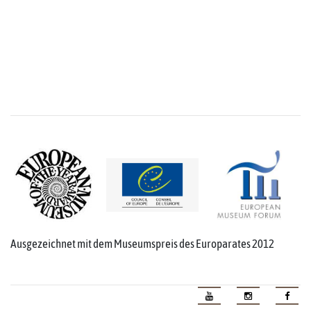
Ausgezeichnet mit dem Museumspreis des Europarates 2012