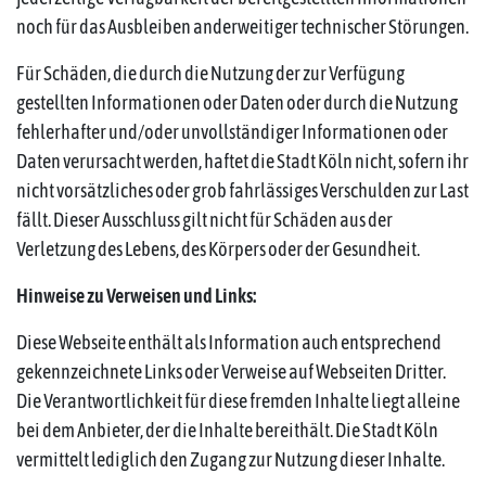
noch für das Ausbleiben anderweitiger technischer Störungen.
Für Schäden, die durch die Nutzung der zur Verfügung
gestellten Informationen oder Daten oder durch die Nutzung
fehlerhafter und/oder unvollständiger Informationen oder
Daten verursacht werden, haftet die Stadt Köln nicht, sofern ihr
nicht vorsätzliches oder grob fahrlässiges Verschulden zur Last
fällt. Dieser Ausschluss gilt nicht für Schäden aus der
Verletzung des Lebens, des Körpers oder der Gesundheit.
Hinweise zu Verweisen und Links:
Diese Webseite enthält als Information auch entsprechend
gekennzeichnete Links oder Verweise auf Webseiten Dritter.
Die Verantwortlichkeit für diese fremden Inhalte liegt alleine
bei dem Anbieter, der die Inhalte bereithält. Die Stadt Köln
vermittelt lediglich den Zugang zur Nutzung dieser Inhalte.