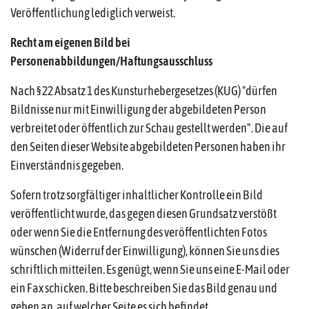
Veröffentlichung lediglich verweist.
Recht am eigenen Bild bei
Personenabbildungen/Haftungsausschluss
Nach § 22 Absatz 1 des Kunsturhebergesetzes (KUG) "dürfen
Bildnisse nur mit Einwilligung der abgebildeten Person
verbreitet oder öffentlich zur Schau gestellt werden". Die auf
den Seiten dieser Website abgebildeten Personen haben ihr
Einverständnis gegeben.
Sofern trotz sorgfältiger inhaltlicher Kontrolle ein Bild
veröffentlicht wurde, das gegen diesen Grundsatz verstößt
oder wenn Sie die Entfernung des veröffentlichten Fotos
wünschen (Widerruf der Einwilligung), können Sie uns dies
schriftlich mitteilen. Es genügt, wenn Sie uns eine E-Mail oder
ein Fax schicken. Bitte beschreiben Sie das Bild genau und
geben an, auf welcher Seite es sich befindet.