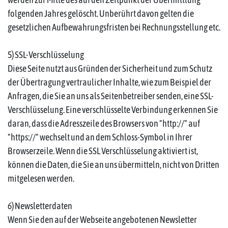
folgenden Jahres gelöscht. Unberührt davon gelten die
gesetzlichen Aufbewahrungsfristen bei Rechnungsstellung etc.
5) SSL-Verschlüsselung
Diese Seite nutzt aus Gründen der Sicherheit und zum Schutz
der Übertragung vertraulicher Inhalte, wie zum Beispiel der
Anfragen, die Sie an uns als Seitenbetreiber senden, eine SSL-
Verschlüsselung. Eine verschlüsselte Verbindung erkennen Sie
daran, dass die Adresszeile des Browsers von "http://" auf
"https://" wechselt und an dem Schloss-Symbol in Ihrer
Browserzeile. Wenn die SSL Verschlüsselung aktiviert ist,
können die Daten, die Sie an uns übermitteln, nicht von Dritten
mitgelesen werden.
6) Newsletterdaten
Wenn Sie den auf der Webseite angebotenen Newsletter