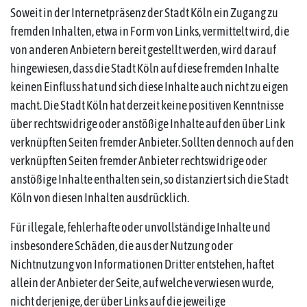
Soweit in der Internetpräsenz der Stadt Köln ein Zugang zu
fremden Inhalten, etwa in Form von Links, vermittelt wird, die
von anderen Anbietern bereit gestellt werden, wird darauf
hingewiesen, dass die Stadt Köln auf diese fremden Inhalte
keinen Einfluss hat und sich diese Inhalte auch nicht zu eigen
macht. Die Stadt Köln hat derzeit keine positiven Kenntnisse
über rechtswidrige oder anstößige Inhalte auf den über Link
verknüpften Seiten fremder Anbieter. Sollten dennoch auf den
verknüpften Seiten fremder Anbieter rechtswidrige oder
anstößige Inhalte enthalten sein, so distanziert sich die Stadt
Köln von diesen Inhalten ausdrücklich.
Für illegale, fehlerhafte oder unvollständige Inhalte und
insbesondere Schäden, die aus der Nutzung oder
Nichtnutzung von Informationen Dritter entstehen, haftet
allein der Anbieter der Seite, auf welche verwiesen wurde,
nicht derjenige, der über Links auf die jeweilige