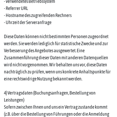
- verwendetes Betriebssystem
- Referrer URL
- Hostname des zugreifenden Rechners
- Uhrzeit der Serveranfrage
Diese Daten können nicht bestimmten Personen zugeordnet
werden. Sie werden lediglich für statistische Zwecke und zur
Verbesserung des Angebotes ausgewertet. Eine
Zusammenführung dieser Daten mit anderen Datenquellen
wird nicht vorgenommen. Wir behalten uns vor, diese Daten
nachträglich zu prüfen, wenn uns konkrete Anhaltspunkte für
eine rechtswidrige Nutzung bekannt werden.
4) Vertragsdaten (Buchungsanfragen, Bestellung von
Leistungen)
Sofern zwischen Ihnen und uns ein Vertrag zustande kommt
(z.B. über die Bestellung von Führungen oder die Anmeldung