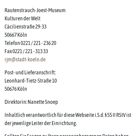
Rautenstrauch-Joest-Museum
Kulturen der Welt
Cäcilienstraße 29-33
50667 Köln
Telefon 0221 / 221 - 236 20
Fax 0221 / 221 - 313 33
rjm@stadt-koeln.de
Post- und Lieferanschrift:
Leonhard-Tietz-Straße 10
50676 Köln
Direktorin: Nanette Snoep
Inhaltlich verantwortlich für diese Webseite i.S.d. § 55 II RStV ist
der jeweilige Leiter der Einrichtung.