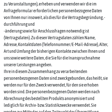
zu Veranstaltungen), erheben und verwenden wir die im
Anfrageformular erforderlichen personenbezogene Daten
von Ihnen nur insoweit, als dies für die Vertragsbegründung, -
durchführung und
-änderung sowie für Anschlussfragen notwendig ist
(Vertragsdaten). Zu diesen Vertragsdaten zählen Name,
Adresse, Kontaktdaten (Telefonnummer/E-Mail-Adresse), Alter,
Art und Umfang der bisherigen Kontakte zwischen Ihnen und
uns sowie weitere Daten, die Sie für die Inanspruchnahme
unserer Leistungen angeben.
Ihre in diesem Zusammenhang zu verarbeitenden
personenbezogenen Daten sind zweckgebunden, das heißt, sie
werden nur für den Zweck verwendet, für den sie erhoben
worden sind. Die personenbezogenen Daten werden nach
Abrechnung des bestellten Produkts anonymisiert und
lediglich für Archiv- bzw. Statistikzwecke verwendet. Sie
werden zur Mitte des auf den Zeitpunkt der Übermittlung