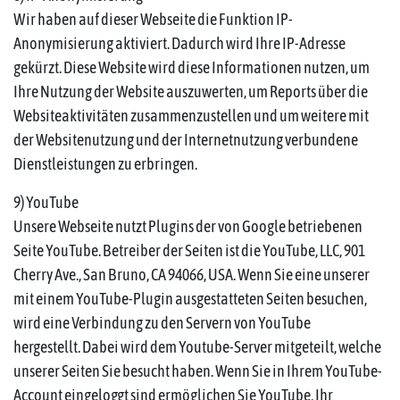
Wir haben auf dieser Webseite die Funktion IP-
Anonymisierung aktiviert. Dadurch wird Ihre IP-Adresse
gekürzt. Diese Website wird diese Informationen nutzen, um
Ihre Nutzung der Website auszuwerten, um Reports über die
Websiteaktivitäten zusammenzustellen und um weitere mit
der Websitenutzung und der Internetnutzung verbundene
Dienstleistungen zu erbringen.
9) YouTube
Unsere Webseite nutzt Plugins der von Google betriebenen
Seite YouTube. Betreiber der Seiten ist die YouTube, LLC, 901
Cherry Ave., San Bruno, CA 94066, USA. Wenn Sie eine unserer
mit einem YouTube-Plugin ausgestatteten Seiten besuchen,
wird eine Verbindung zu den Servern von YouTube
hergestellt. Dabei wird dem Youtube-Server mitgeteilt, welche
unserer Seiten Sie besucht haben. Wenn Sie in Ihrem YouTube-
Account eingeloggt sind ermöglichen Sie YouTube, Ihr