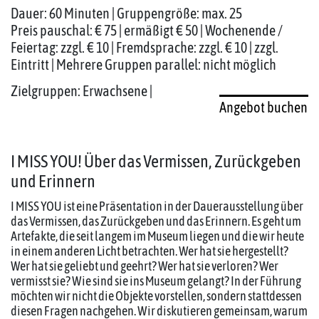
Dauer: 60 Minuten | Gruppengröße: max. 25
Preis pauschal: € 75 | ermäßigt € 50 | Wochenende /
Feiertag: zzgl. € 10 | Fremdsprache: zzgl. € 10 | zzgl.
Eintritt | Mehrere Gruppen parallel: nicht möglich
Zielgruppen: Erwachsene |
Angebot buchen
I MISS YOU! Über das Vermissen, Zurückgeben
und Erinnern
I MISS YOU ist eine Präsentation in der Dauerausstellung über
das Vermissen, das Zurückgeben und das Erinnern. Es geht um
Artefakte, die seit langem im Museum liegen und die wir heute
in einem anderen Licht betrachten. Wer hat sie hergestellt?
Wer hat sie geliebt und geehrt? Wer hat sie verloren? Wer
vermisst sie? Wie sind sie ins Museum gelangt? In der Führung
möchten wir nicht die Objekte vorstellen, sondern stattdessen
diesen Fragen nachgehen. Wir diskutieren gemeinsam, warum