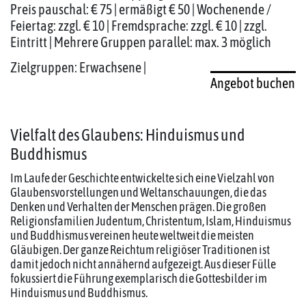
Preis pauschal: € 75 | ermäßigt € 50 | Wochenende /
Feiertag: zzgl. € 10 | Fremdsprache: zzgl. € 10 | zzgl.
Eintritt | Mehrere Gruppen parallel: max. 3 möglich
Zielgruppen: Erwachsene |
Angebot buchen
Vielfalt des Glaubens: Hinduismus und
Buddhismus
Im Laufe der Geschichte entwickelte sich eine Vielzahl von
Glaubensvorstellungen und Weltanschauungen, die das
Denken und Verhalten der Menschen prägen. Die großen
Religionsfamilien Judentum, Christentum, Islam, Hinduismus
und Buddhismus vereinen heute weltweit die meisten
Gläubigen. Der ganze Reichtum religiöser Traditionen ist
damit jedoch nicht annähernd aufgezeigt. Aus dieser Fülle
fokussiert die Führung exemplarisch die Gottesbilder im
Hinduismus und Buddhismus.