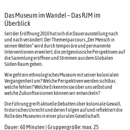
Das Museum im Wandel – Das RJM im
Überblick
Seit der Eröffnung 2010 hat sich die Dauerausstellung nach
und nach verändert. Der Themenparcours „Der Mensch in
seinen Welten“ wird durch temporäre und permanente
Interventionen erweitert, die zeitgenössische Perspektiven auf
die Sammlung eröffnen und Stimmen aus dem Globalen
Süden Raum geben.
Wie geht ein ethnologisches Museum mit seiner kolonialen
Vergangenheit um? Welche Perspektiven werden sichtbar,
welche fehlen? Welche Erkenntnisse über uns selbst und
welche Zukunftsvisionen können wir entwickeln?
Die Führung greift aktuelle Debatten über koloniale Gewalt,
historisches Unrecht und deren Folgen auf und reflektiert die
Rolle des Museums in einer pluralen Gesellschaft.
Dauer: 60 Minuten | Gruppengröße: max. 25