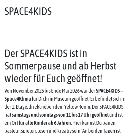
SPACE4KIDS
Der SPACE4KIDS ist in
Sommerpause und ab Herbst
wieder für Euch geöffnet!
Von November 2025 bis Ende Mai 2026 war der
SPACE4KIDS –
Space4Klima
für Dich im Museum geöffnet! Er befindet sich in
der 1. Etage, direkt neben dem Yellow Room. Der SPACE4KIDS
hat
samstags und sonntags von 11 bis 17 Uhr geöffnet
und ist
ein Ort
für alle Kinder ab 6 Jahren
. Hier kannst Du bauen,
basteln, spielen, lesen und kreativ sein! An beiden Tagen ist