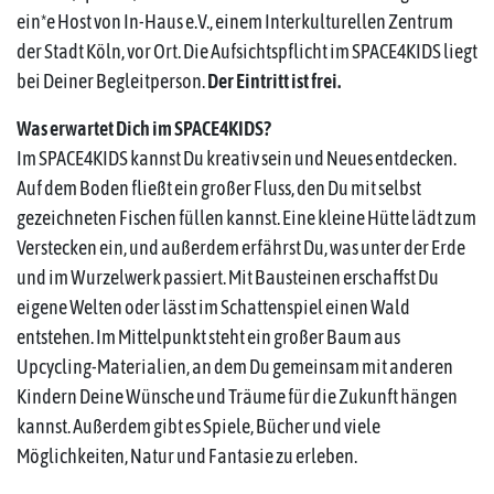
ein*e Host von In-Haus e.V., einem Interkulturellen Zentrum
der Stadt Köln, vor Ort. Die Aufsichtspflicht im SPACE4KIDS liegt
bei Deiner Begleitperson.
Der Eintritt ist frei.
Was erwartet Dich im SPACE4KIDS?
Im SPACE4KIDS kannst Du kreativ sein und Neues entdecken.
Auf dem Boden fließt ein großer Fluss, den Du mit selbst
gezeichneten Fischen füllen kannst. Eine kleine Hütte lädt zum
Verstecken ein, und außerdem erfährst Du, was unter der Erde
und im Wurzelwerk passiert. Mit Bausteinen erschaffst Du
eigene Welten oder lässt im Schattenspiel einen Wald
entstehen. Im Mittelpunkt steht ein großer Baum aus
Upcycling-Materialien, an dem Du gemeinsam mit anderen
Kindern Deine Wünsche und Träume für die Zukunft hängen
kannst. Außerdem gibt es Spiele, Bücher und viele
Möglichkeiten, Natur und Fantasie zu erleben.