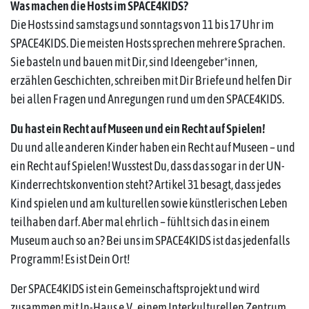
Was machen die Hosts im SPACE4KIDS?
Die Hosts sind samstags und sonntags von 11 bis 17 Uhr im
SPACE4KIDS. Die meisten Hosts sprechen mehrere Sprachen.
Sie basteln und bauen mit Dir, sind Ideengeber*innen,
erzählen Geschichten, schreiben mit Dir Briefe und helfen Dir
bei allen Fragen und Anregungen rund um den SPACE4KIDS.
Du hast ein Recht auf Museen und ein Recht auf Spielen!
Du und alle anderen Kinder haben ein Recht auf Museen – und
ein Recht auf Spielen! Wusstest Du, dass das sogar in der UN-
Kinderrechtskonvention steht? Artikel 31 besagt, dass jedes
Kind spielen und am kulturellen sowie künstlerischen Leben
teilhaben darf. Aber mal ehrlich – fühlt sich das in einem
Museum auch so an? Bei uns im SPACE4KIDS ist das jedenfalls
Programm! Es ist Dein Ort!
Der SPACE4KIDS ist ein Gemeinschaftsprojekt und wird
zusammen mit In-Haus e.V., einem Interkulturellen Zentrum