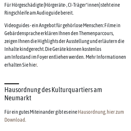
Für Hörgeschädigte (Hörgeräte-, CI-Träger*innen) steht eine
Ringschleife am Audioguide bereit.
Videoguides - ein Angebot für gehörlose Menschen: Filme in
Gebärdensprache erklären Ihnen den Themenparcours,
zeigen Ihnen die Highlights der Ausstellung und erläutern die
Inhalte kindgerecht. Die Geräte können kostenlos
am Infostand im Foyer entliehen werden. Mehr Informationen
erhalten Sie hie
r
.
Hausordnung des Kulturquartiers am
Neumarkt
Für ein gutes Miteinander gibt es eine
Hausordnung, hier zum
Download.