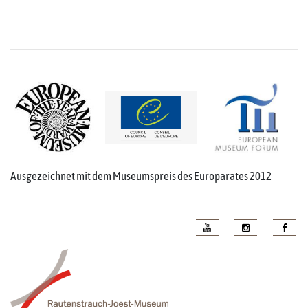
Ausgezeichnet mit dem Museumspreis des Europarates 2012