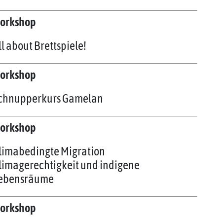
orkshop
ll about Brettspiele!
orkshop
chnupperkurs Gamelan
orkshop
limabedingte Migration
limagerechtigkeit und indigene
ebensräume
orkshop