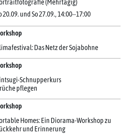
ortraitfotografie (Mehrtägig)
o 20.09. und So 27.09., 14:00‒17:00
orkshop
limafestival: Das Netz der Sojabohne
orkshop
intsugi-Schnupperkurs
rüche pflegen
orkshop
ortable Homes: Ein Diorama-Workshop zu
ückkehr und Erinnerung