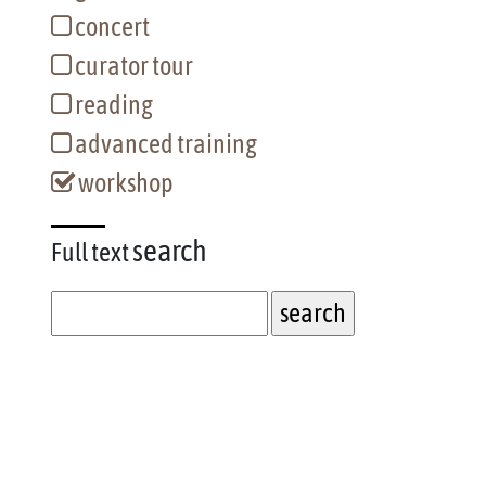
concert
curator tour
reading
advanced training
workshop
search
Full text