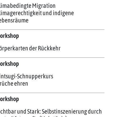
limabedingte Migration
limagerechtigkeit und indigene
ebensräume
orkshop
örperkarten der Rückkehr
orkshop
intsugi-Schnupperkurs
rüche ehren
orkshop
ichtbar und Stark: Selbstinszenierung durch