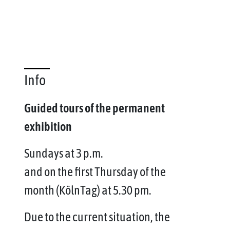
Info
Guided tours of the permanent
exhibition
Sundays at 3 p.m.
and on the first Thursday of the
month (KölnTag) at 5.30 pm.
Due to the current situation, the