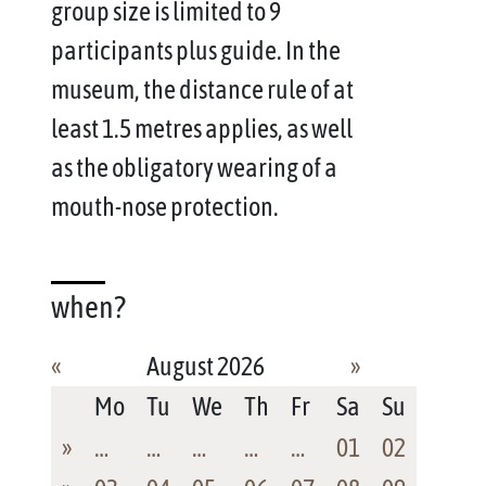
group size is limited to 9
participants plus guide. In the
museum, the distance rule of at
least 1.5 metres applies, as well
as the obligatory wearing of a
mouth-nose protection.
when?
«
August 2026
»
Mo
Tu
We
Th
Fr
Sa
Su
»
…
…
…
…
…
01
02