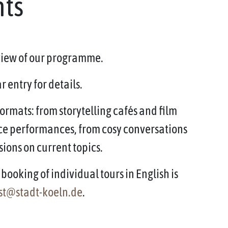
nts
rview of our programme.
 entry for details.
ormats: from storytelling cafés and film
ce performances, from cosy conversations
sions on current topics.
booking of individual tours in English is
st@stadt-koeln.de
.