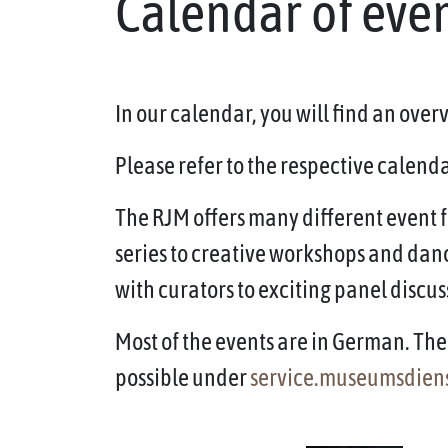
Calendar of eve
In our calendar, you will find an ove
Please refer to the respective calendar
The RJM offers many different event f
series to creative workshops and dan
with curators to exciting panel discus
Most of the events are in German. The 
possible under
service.museumsdien