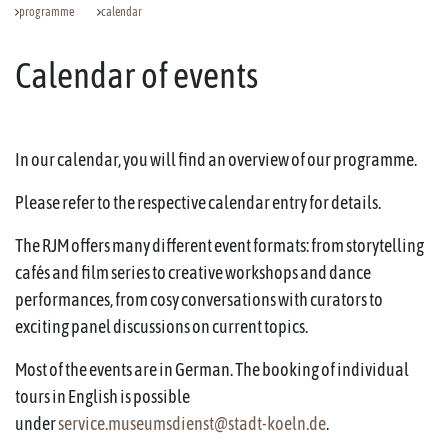
programme
calendar
Calendar of events
In our calendar, you will find an overview of our programme.
Please refer to the respective calendar entry for details.
The RJM offers many different event formats: from storytelling
cafés and film series to creative workshops and dance
performances, from cosy conversations with curators to
exciting panel discussions on current topics.
Most of the events are in German. The booking of individual
tours in English is possible
under
service.museumsdienst@stadt-koeln.de
.