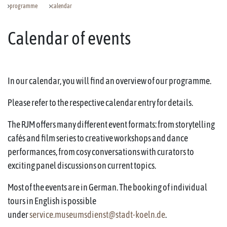
programme
calendar
Calendar of events
In our calendar, you will find an overview of our programme.
Please refer to the respective calendar entry for details.
The RJM offers many different event formats: from storytelling
cafés and film series to creative workshops and dance
performances, from cosy conversations with curators to
exciting panel discussions on current topics.
Most of the events are in German. The booking of individual
tours in English is possible
under
service.museumsdienst@stadt-koeln.de
.