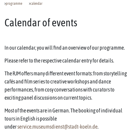
programme
calendar
Calendar of events
In our calendar, you will find an overview of our programme.
Please refer to the respective calendar entry for details.
The RJM offers many different event formats: from storytelling
cafés and film series to creative workshops and dance
performances, from cosy conversations with curators to
exciting panel discussions on current topics.
Most of the events are in German. The booking of individual
tours in English is possible
under
service.museumsdienst@stadt-koeln.de
.