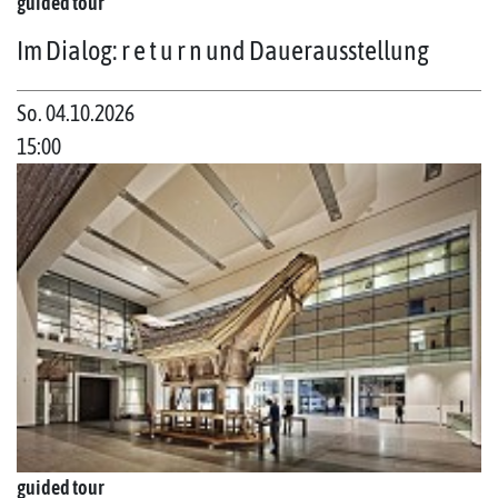
guided tour
Im Dialog: r e t u r n und Dauerausstellung
So. 04.10.2026
15:00
guided tour