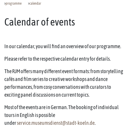
programme
calendar
Calendar of events
In our calendar, you will find an overview of our programme.
Please refer to the respective calendar entry for details.
The RJM offers many different event formats: from storytelling
cafés and film series to creative workshops and dance
performances, from cosy conversations with curators to
exciting panel discussions on current topics.
Most of the events are in German. The booking of individual
tours in English is possible
under
service.museumsdienst@stadt-koeln.de
.