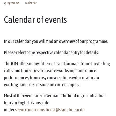
programme
calendar
Calendar of events
In our calendar, you will find an overview of our programme.
Please refer to the respective calendar entry for details.
The RJM offers many different event formats: from storytelling
cafés and film series to creative workshops and dance
performances, from cosy conversations with curators to
exciting panel discussions on current topics.
Most of the events are in German. The booking of individual
tours in English is possible
under
service.museumsdienst@stadt-koeln.de
.