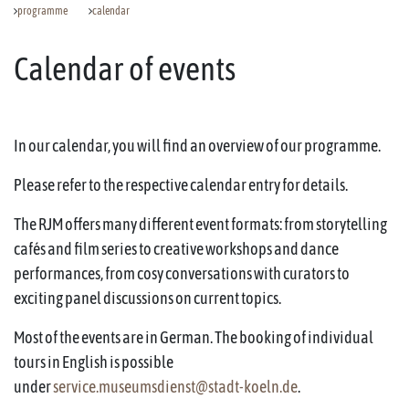
programme
calendar
Calendar of events
In our calendar, you will find an overview of our programme.
Please refer to the respective calendar entry for details.
The RJM offers many different event formats: from storytelling
cafés and film series to creative workshops and dance
performances, from cosy conversations with curators to
exciting panel discussions on current topics.
Most of the events are in German. The booking of individual
tours in English is possible
under
service.museumsdienst@stadt-koeln.de
.