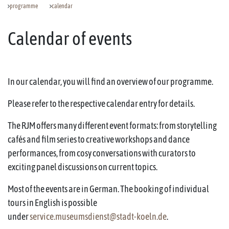
programme
calendar
Calendar of events
In our calendar, you will find an overview of our programme.
Please refer to the respective calendar entry for details.
The RJM offers many different event formats: from storytelling
cafés and film series to creative workshops and dance
performances, from cosy conversations with curators to
exciting panel discussions on current topics.
Most of the events are in German. The booking of individual
tours in English is possible
under
service.museumsdienst@stadt-koeln.de
.