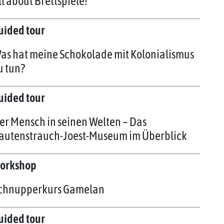
ll about Brettspiele!
uided tour
as hat meine Schokolade mit Kolonialismus
u tun?
uided tour
er Mensch in seinen Welten – Das
autenstrauch-Joest-Museum im Überblick
orkshop
chnupperkurs Gamelan
uided tour