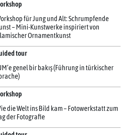
orkshop
orkshop für Jung und Alt: Schrumpfende
unst – Mini-Kunstwerke inspiriert von
slamischer Ornamentkunst
uided tour
JM’e genel bir bakış (Führung in türkischer
prache)
orkshop
ie die Welt ins Bild kam – Fotowerkstatt zum
ag der Fotografie
uided tour