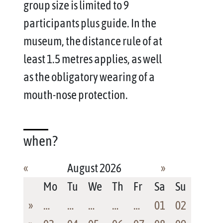
group size is limited to 9
participants plus guide. In the
museum, the distance rule of at
least 1.5 metres applies, as well
as the obligatory wearing of a
mouth-nose protection.
when?
«
August 2026
»
Mo
Tu
We
Th
Fr
Sa
Su
»
…
…
…
…
…
01
02