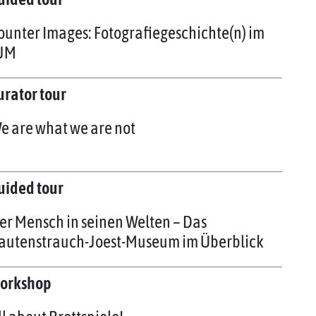
ounter Images: Fotografiegeschichte(n) im
JM
urator tour
e are what we are not
uided tour
er Mensch in seinen Welten – Das
autenstrauch-Joest-Museum im Überblick
orkshop