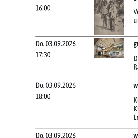
16:00
V
u
Do. 03.09.2026
g
17:30
D
R
Do. 03.09.2026
w
18:00
K
K
L
Do. 03.09.2026
w