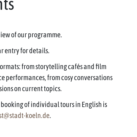
nts
rview of our programme.
 entry for details.
ormats: from storytelling cafés and film
ce performances, from cosy conversations
sions on current topics.
booking of individual tours in English is
st@stadt-koeln.de
.