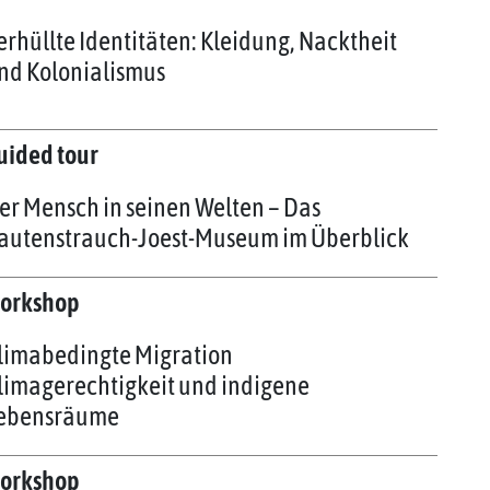
erhüllte Identitäten: Kleidung, Nacktheit
nd Kolonialismus
uided tour
er Mensch in seinen Welten – Das
autenstrauch-Joest-Museum im Überblick
orkshop
limabedingte Migration
limagerechtigkeit und indigene
ebensräume
orkshop