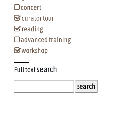
concert
curator tour
reading
advanced training
workshop
search
Full text