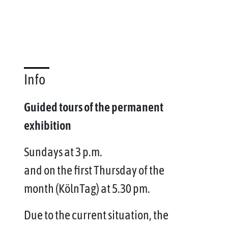
Info
Guided tours of the permanent
exhibition
Sundays at 3 p.m.
and on the first Thursday of the
month (KölnTag) at 5.30 pm.
Due to the current situation, the