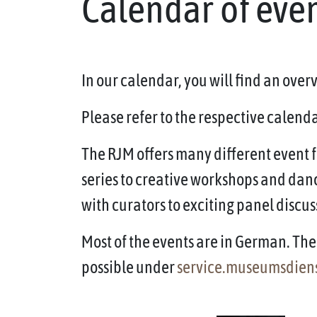
Calendar of eve
In our calendar, you will find an ove
Please refer to the respective calendar
The RJM offers many different event f
series to creative workshops and dan
with curators to exciting panel discus
Most of the events are in German. The 
possible under
service.museumsdien