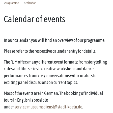
programme
calendar
Calendar of events
In our calendar, you will find an overview of our programme.
Please refer to the respective calendar entry for details.
The RJM offers many different event formats: from storytelling
cafés and film series to creative workshops and dance
performances, from cosy conversations with curators to
exciting panel discussions on current topics.
Most of the events are in German. The booking of individual
tours in English is possible
under
service.museumsdienst@stadt-koeln.de
.