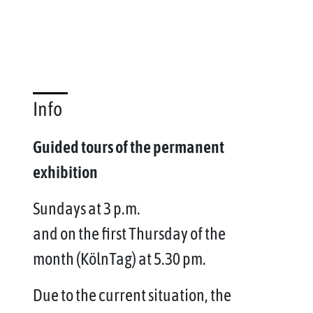
Info
Guided tours of the permanent
exhibition
Sundays at 3 p.m.
and on the first Thursday of the
month (KölnTag) at 5.30 pm.
Due to the current situation, the