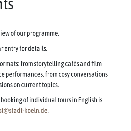
nts
rview of our programme.
 entry for details.
ormats: from storytelling cafés and film
ce performances, from cosy conversations
sions on current topics.
booking of individual tours in English is
st@stadt-koeln.de
.