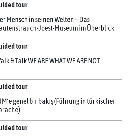
uided tour
er Mensch in seinen Welten – Das
autenstrauch-Joest-Museum im Überblick
uided tour
alk & Talk WE ARE WHAT WE ARE NOT
uided tour
JM’e genel bir bakış (Führung in türkischer
prache)
uided tour