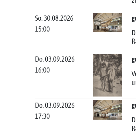
z
So. 30.08.2026
g
15:00
D
R
Do. 03.09.2026
g
16:00
V
u
Do. 03.09.2026
g
17:30
D
R