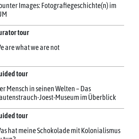
ounter Images: Fotografiegeschichte(n) im
JM
urator tour
e are what we are not
uided tour
er Mensch in seinen Welten – Das
autenstrauch-Joest-Museum im Überblick
uided tour
as hat meine Schokolade mit Kolonialismus