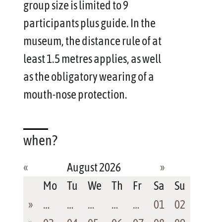
group size is limited to 9
participants plus guide. In the
museum, the distance rule of at
least 1.5 metres applies, as well
as the obligatory wearing of a
mouth-nose protection.
when?
«
August 2026
»
Mo
Tu
We
Th
Fr
Sa
Su
»
…
…
…
…
…
01
02