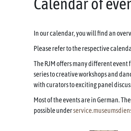
Calendar of eve
In our calendar, you will find an ove
Please refer to the respective calendar
The RJM offers many different event f
series to creative workshops and dan
with curators to exciting panel discus
Most of the events are in German. The 
possible under
service.museumsdien