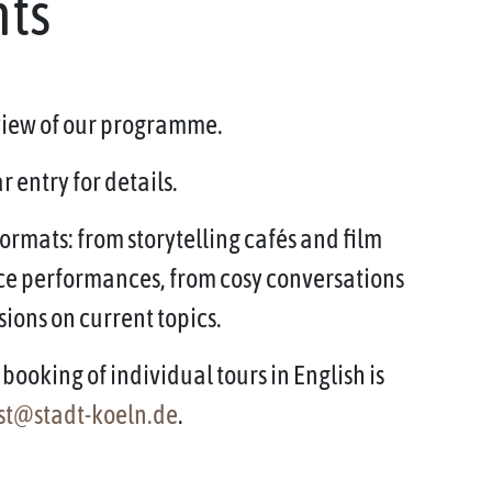
nts
rview of our programme.
 entry for details.
ormats: from storytelling cafés and film
ce performances, from cosy conversations
sions on current topics.
booking of individual tours in English is
st@stadt-koeln.de
.