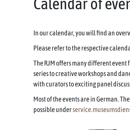
Calendar of eve
In our calendar, you will find an ove
Please refer to the respective calendar
The RJM offers many different event f
series to creative workshops and dan
with curators to exciting panel discus
Most of the events are in German. The 
possible under
service.museumsdien