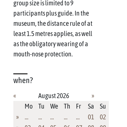
group size is limited to 9
participants plus guide. In the
museum, the distance rule of at
least 1.5 metres applies, as well
as the obligatory wearing of a
mouth-nose protection.
when?
«
August 2026
»
Mo
Tu
We
Th
Fr
Sa
Su
»
…
…
…
…
…
01
02