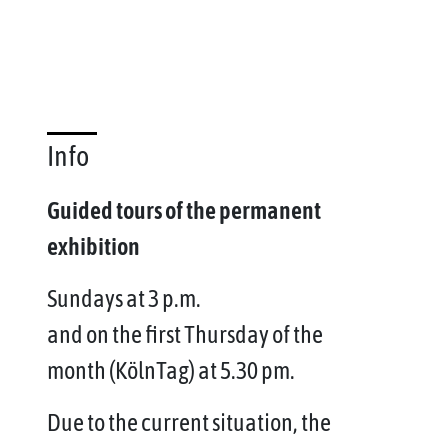
Info
Guided tours of the permanent
exhibition
Sundays at 3 p.m.
and on the first Thursday of the
month (KölnTag) at 5.30 pm.
Due to the current situation, the