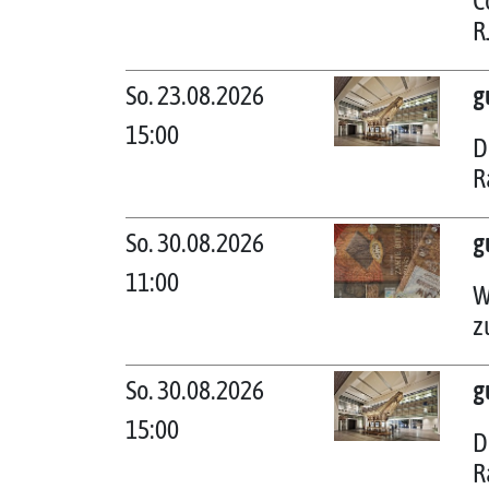
C
R
So. 23.08.2026
g
15:00
D
R
So. 30.08.2026
g
11:00
W
z
So. 30.08.2026
g
15:00
D
R