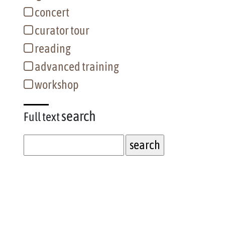
concert
curator tour
reading
advanced training
workshop
search
Full text