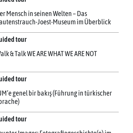
er Mensch in seinen Welten – Das
autenstrauch-Joest-Museum im Überblick
uided tour
alk & Talk WE ARE WHAT WE ARE NOT
uided tour
JM’e genel bir bakış (Führung in türkischer
prache)
uided tour