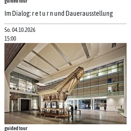
guided tour
Im Dialog: r e t u r n und Dauerausstellung
So. 04.10.2026
15:00
guided tour