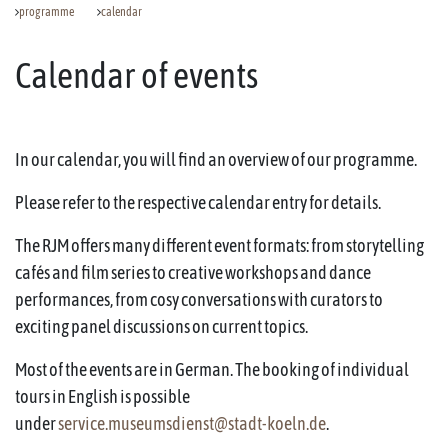
programme
calendar
Calendar of events
In our calendar, you will find an overview of our programme.
Please refer to the respective calendar entry for details.
The RJM offers many different event formats: from storytelling
cafés and film series to creative workshops and dance
performances, from cosy conversations with curators to
exciting panel discussions on current topics.
Most of the events are in German. The booking of individual
tours in English is possible
under
service.museumsdienst@stadt-koeln.de
.