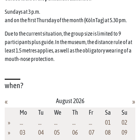
Sundays at 3 p.m.
and on the first Thursday of the month (KölnTag) at 5.30 pm.
Due to the current situation, the group size is limited to 9
participants plus guide. In the museum, the distance rule of at
least 1.5 metres applies, as well as the obligatory wearing of a
mouth-nose protection.
when?
August 2026
«
»
Mo
Tu
We
Th
Fr
Sa
Su
»
…
…
…
…
…
01
02
»
03
04
05
06
07
08
09