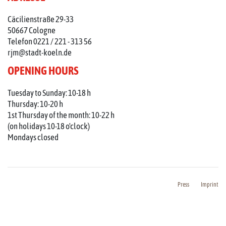
Cäcilienstraße 29-33
50667 Cologne
Telefon 0221 / 221 - 313 56
rjm@stadt-koeln.de
OPENING HOURS
Tuesday to Sunday: 10-18 h
Thursday: 10-20 h
1st Thursday of the month: 10-22 h
(on holidays 10-18 o'clock)
Mondays closed
Press
Imprint