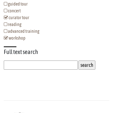
guided tour
concert
curator tour
reading
advanced training
workshop
Full text
search