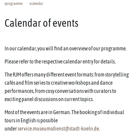
programme
calendar
Calendar of events
In our calendar, you will find an overview of our programme.
Please refer to the respective calendar entry for details.
The RJM offers many different event formats: from storytelling
cafés and film series to creative workshops and dance
performances, from cosy conversations with curators to
exciting panel discussions on current topics.
Most of the events are in German. The booking of individual
tours in English is possible
under
service.museumsdienst@stadt-koeln.de
.