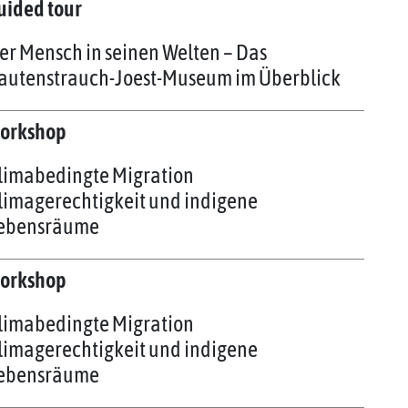
uided tour
er Mensch in seinen Welten – Das
autenstrauch-Joest-Museum im Überblick
orkshop
limabedingte Migration
limagerechtigkeit und indigene
ebensräume
orkshop
limabedingte Migration
limagerechtigkeit und indigene
ebensräume