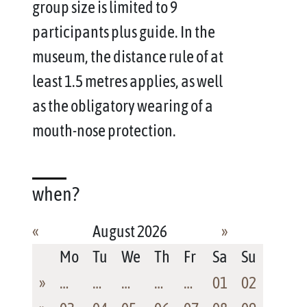
group size is limited to 9
participants plus guide. In the
museum, the distance rule of at
least 1.5 metres applies, as well
as the obligatory wearing of a
mouth-nose protection.
when?
«
August 2026
»
Mo
Tu
We
Th
Fr
Sa
Su
»
…
…
…
…
…
01
02