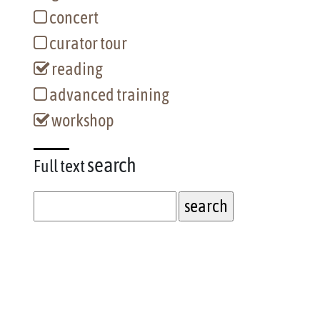
concert
curator tour
reading
advanced training
workshop
search
Full text