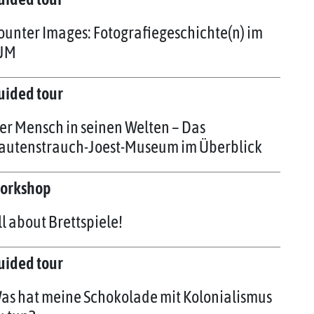
ounter Images: Fotografiegeschichte(n) im
JM
uided tour
er Mensch in seinen Welten – Das
autenstrauch-Joest-Museum im Überblick
orkshop
ll about Brettspiele!
uided tour
as hat meine Schokolade mit Kolonialismus