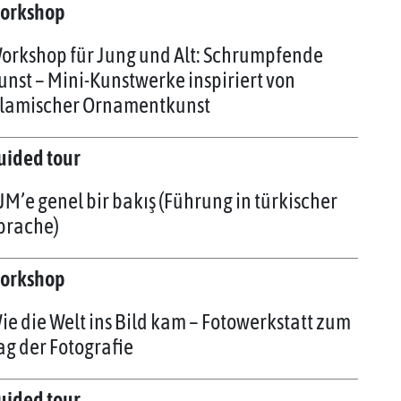
orkshop
orkshop für Jung und Alt: Schrumpfende
unst – Mini-Kunstwerke inspiriert von
slamischer Ornamentkunst
uided tour
JM’e genel bir bakış (Führung in türkischer
prache)
orkshop
ie die Welt ins Bild kam – Fotowerkstatt zum
ag der Fotografie
uided tour