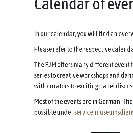
Calendar of eve
In our calendar, you will find an ove
Please refer to the respective calendar
The RJM offers many different event f
series to creative workshops and dan
with curators to exciting panel discus
Most of the events are in German. The 
possible under
service.museumsdien