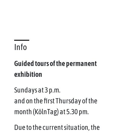
Info
Guided tours of the permanent
exhibition
Sundays at 3 p.m.
and on the first Thursday of the
month (KölnTag) at 5.30 pm.
Due to the current situation, the