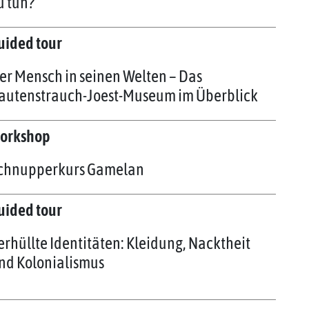
u tun?
uided tour
er Mensch in seinen Welten – Das
autenstrauch-Joest-Museum im Überblick
orkshop
chnupperkurs Gamelan
uided tour
erhüllte Identitäten: Kleidung, Nacktheit
nd Kolonialismus