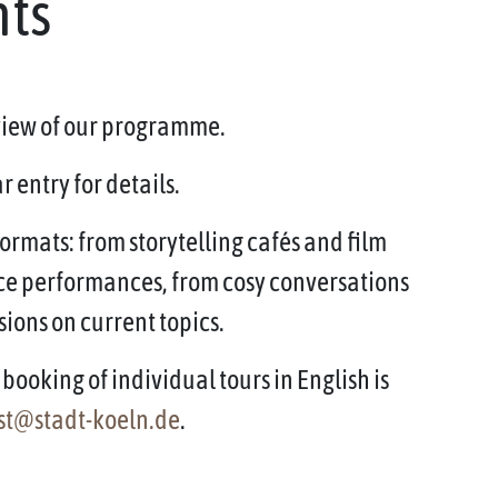
nts
rview of our programme.
 entry for details.
ormats: from storytelling cafés and film
ce performances, from cosy conversations
sions on current topics.
booking of individual tours in English is
st@stadt-koeln.de
.