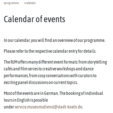
programme
calendar
Calendar of events
In our calendar, you will find an overview of our programme.
Please refer to the respective calendar entry for details.
The RJM offers many different event formats: from storytelling
cafés and film series to creative workshops and dance
performances, from cosy conversations with curators to
exciting panel discussions on current topics.
Most of the events are in German. The booking of individual
tours in English is possible
under
service.museumsdienst@stadt-koeln.de
.