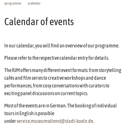
programme
calendar
Calendar of events
In our calendar, you will find an overview of our programme.
Please refer to the respective calendar entry for details.
The RJM offers many different event formats: from storytelling
cafés and film series to creative workshops and dance
performances, from cosy conversations with curators to
exciting panel discussions on current topics.
Most of the events are in German. The booking of individual
tours in English is possible
under
service.museumsdienst@stadt-koeln.de
.