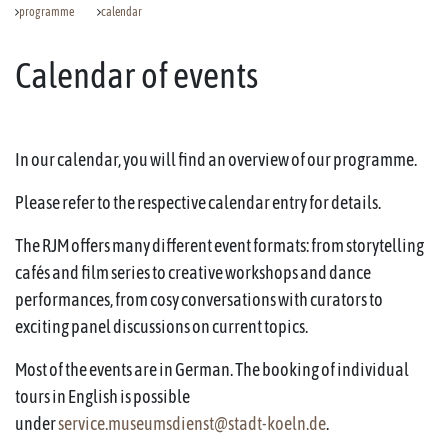
programme
calendar
Calendar of events
In our calendar, you will find an overview of our programme.
Please refer to the respective calendar entry for details.
The RJM offers many different event formats: from storytelling
cafés and film series to creative workshops and dance
performances, from cosy conversations with curators to
exciting panel discussions on current topics.
Most of the events are in German. The booking of individual
tours in English is possible
under
service.museumsdienst@stadt-koeln.de
.