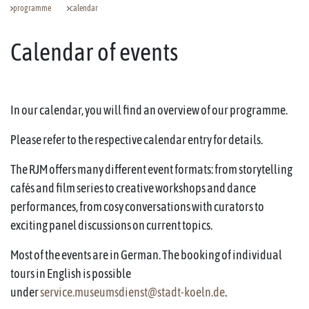
programme
calendar
Calendar of events
In our calendar, you will find an overview of our programme.
Please refer to the respective calendar entry for details.
The RJM offers many different event formats: from storytelling
cafés and film series to creative workshops and dance
performances, from cosy conversations with curators to
exciting panel discussions on current topics.
Most of the events are in German. The booking of individual
tours in English is possible
under
service.museumsdienst@stadt-koeln.de
.