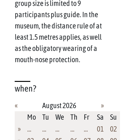
group size is limited to 9
participants plus guide. In the
museum, the distance rule of at
least 1.5 metres applies, as well
as the obligatory wearing of a
mouth-nose protection.
when?
«
August 2026
»
Mo
Tu
We
Th
Fr
Sa
Su
»
…
…
…
…
…
01
02