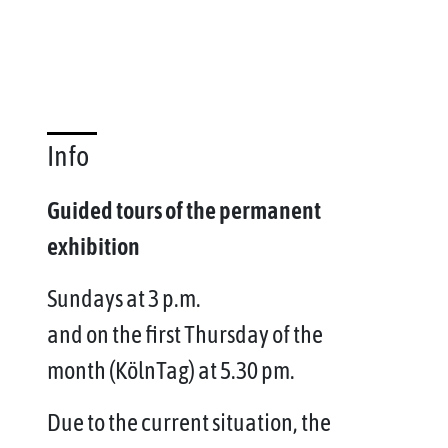
Info
Guided tours of the permanent
exhibition
Sundays at 3 p.m.
and on the first Thursday of the
month (KölnTag) at 5.30 pm.
Due to the current situation, the