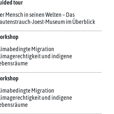
uided tour
er Mensch in seinen Welten – Das
autenstrauch-Joest-Museum im Überblick
orkshop
limabedingte Migration
limagerechtigkeit und indigene
ebensräume
orkshop
limabedingte Migration
limagerechtigkeit und indigene
ebensräume