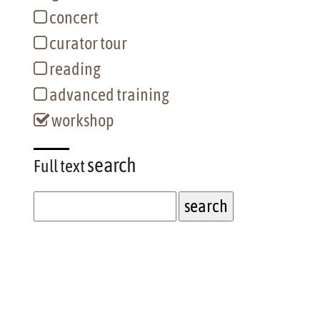
concert
curator tour
reading
advanced training
workshop
search
Full text