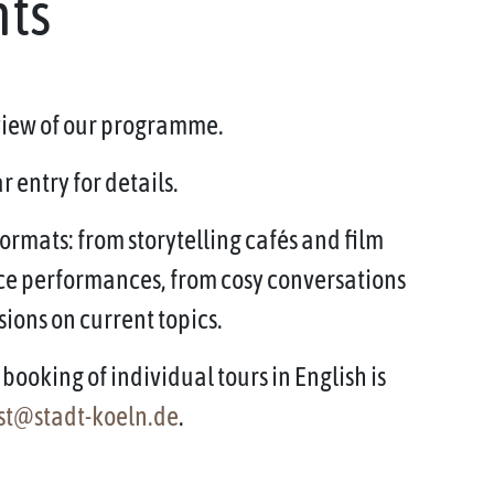
nts
rview of our programme.
 entry for details.
ormats: from storytelling cafés and film
ce performances, from cosy conversations
sions on current topics.
booking of individual tours in English is
st@stadt-koeln.de
.