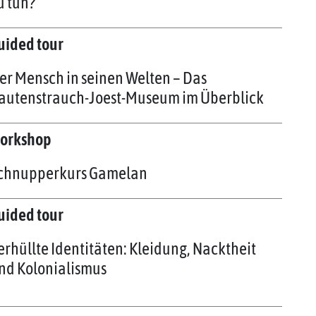
u tun?
uided tour
er Mensch in seinen Welten – Das
autenstrauch-Joest-Museum im Überblick
orkshop
chnupperkurs Gamelan
uided tour
erhüllte Identitäten: Kleidung, Nacktheit
nd Kolonialismus