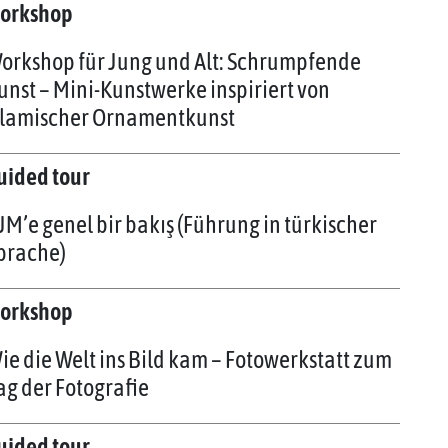
orkshop
orkshop für Jung und Alt: Schrumpfende
unst – Mini-Kunstwerke inspiriert von
slamischer Ornamentkunst
uided tour
JM’e genel bir bakış (Führung in türkischer
prache)
orkshop
ie die Welt ins Bild kam – Fotowerkstatt zum
ag der Fotografie
uided tour