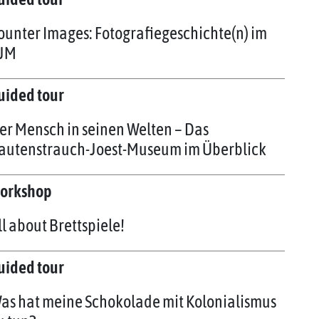
ounter Images: Fotografiegeschichte(n) im
JM
uided tour
er Mensch in seinen Welten – Das
autenstrauch-Joest-Museum im Überblick
orkshop
ll about Brettspiele!
uided tour
as hat meine Schokolade mit Kolonialismus