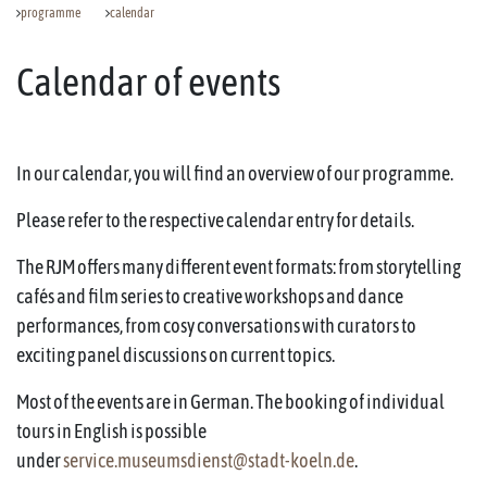
programme
calendar
Calendar of events
In our calendar, you will find an overview of our programme.
Please refer to the respective calendar entry for details.
The RJM offers many different event formats: from storytelling
cafés and film series to creative workshops and dance
performances, from cosy conversations with curators to
exciting panel discussions on current topics.
Most of the events are in German. The booking of individual
tours in English is possible
under
service.museumsdienst@stadt-koeln.de
.