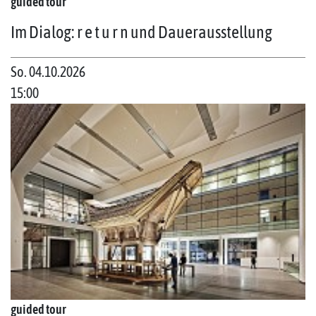
guided tour
Im Dialog: r e t u r n und Dauerausstellung
So. 04.10.2026
15:00
guided tour