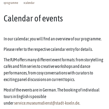
programme
calendar
Calendar of events
In our calendar, you will find an overview of our programme.
Please refer to the respective calendar entry for details.
The RJM offers many different event formats: from storytelling
cafés and film series to creative workshops and dance
performances, from cosy conversations with curators to
exciting panel discussions on current topics.
Most of the events are in German. The booking of individual
tours in English is possible
under
service.museumsdienst@stadt-koeln.de
.