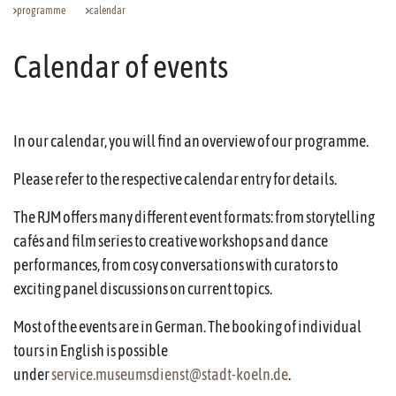
programme
calendar
Calendar of events
In our calendar, you will find an overview of our programme.
Please refer to the respective calendar entry for details.
The RJM offers many different event formats: from storytelling
cafés and film series to creative workshops and dance
performances, from cosy conversations with curators to
exciting panel discussions on current topics.
Most of the events are in German. The booking of individual
tours in English is possible
under
service.museumsdienst@stadt-koeln.de
.