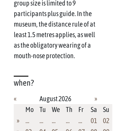
group size is limited to 9
participants plus guide. In the
museum, the distance rule of at
least 1.5 metres applies, as well
as the obligatory wearing of a
mouth-nose protection.
when?
«
August 2026
»
Mo
Tu
We
Th
Fr
Sa
Su
»
…
…
…
…
…
01
02