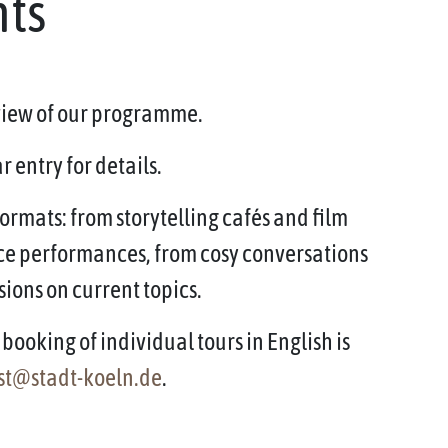
nts
rview of our programme.
 entry for details.
ormats: from storytelling cafés and film
ce performances, from cosy conversations
sions on current topics.
booking of individual tours in English is
st@stadt-koeln.de
.