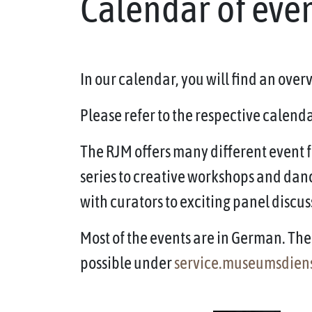
Calendar of eve
In our calendar, you will find an ove
Please refer to the respective calendar
The RJM offers many different event f
series to creative workshops and dan
with curators to exciting panel discus
Most of the events are in German. The 
possible under
service.museumsdien