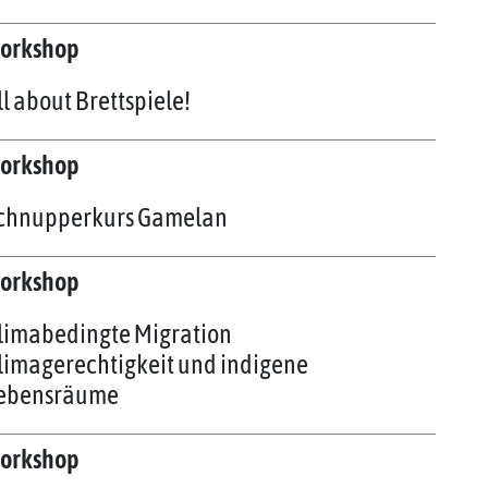
orkshop
ll about Brettspiele!
orkshop
chnupperkurs Gamelan
orkshop
limabedingte Migration
limagerechtigkeit und indigene
ebensräume
orkshop