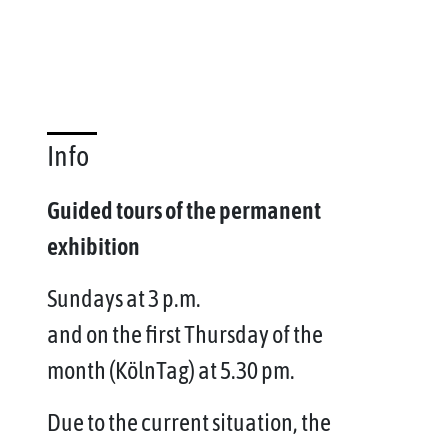
Info
Guided tours of the permanent
exhibition
Sundays at 3 p.m.
and on the first Thursday of the
month (KölnTag) at 5.30 pm.
Due to the current situation, the