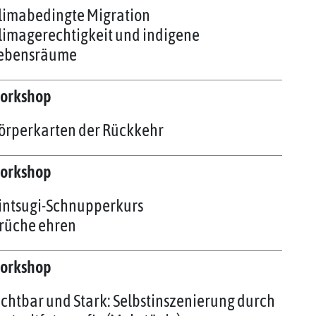
limabedingte Migration
limagerechtigkeit und indigene
ebensräume
orkshop
örperkarten der Rückkehr
orkshop
intsugi-Schnupperkurs
rüche ehren
orkshop
ichtbar und Stark: Selbstinszenierung durch