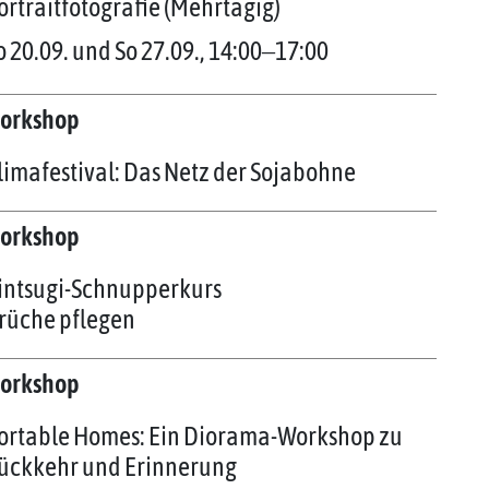
ortraitfotografie (Mehrtägig)
o 20.09. und So 27.09., 14:00‒17:00
orkshop
limafestival: Das Netz der Sojabohne
orkshop
intsugi-Schnupperkurs
rüche pflegen
orkshop
ortable Homes: Ein Diorama-Workshop zu
ückkehr und Erinnerung