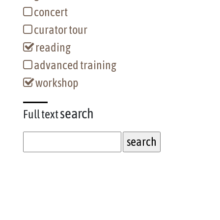
concert
curator tour
reading
advanced training
workshop
search
Full text