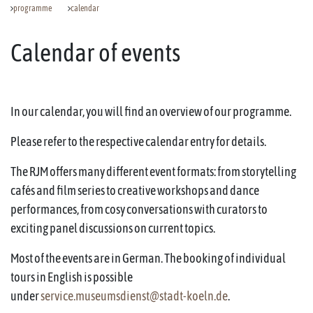
programme
calendar
Calendar of events
In our calendar, you will find an overview of our programme.
Please refer to the respective calendar entry for details.
The RJM offers many different event formats: from storytelling
cafés and film series to creative workshops and dance
performances, from cosy conversations with curators to
exciting panel discussions on current topics.
Most of the events are in German. The booking of individual
tours in English is possible
under
service.museumsdienst@stadt-koeln.de
.