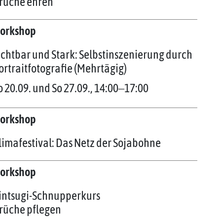
rüche ehren
orkshop
ichtbar und Stark: Selbstinszenierung durch
ortraitfotografie (Mehrtägig)
o 20.09. und So 27.09., 14:00‒17:00
orkshop
limafestival: Das Netz der Sojabohne
orkshop
intsugi-Schnupperkurs
rüche pflegen