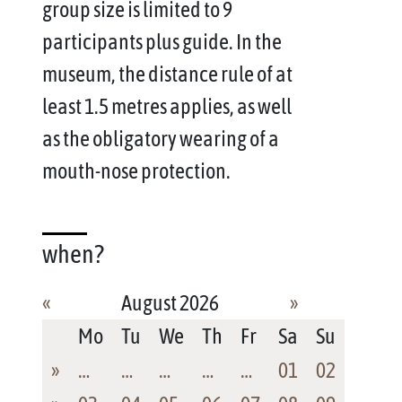
group size is limited to 9
participants plus guide. In the
museum, the distance rule of at
least 1.5 metres applies, as well
as the obligatory wearing of a
mouth-nose protection.
when?
«
August 2026
»
Mo
Tu
We
Th
Fr
Sa
Su
»
…
…
…
…
…
01
02