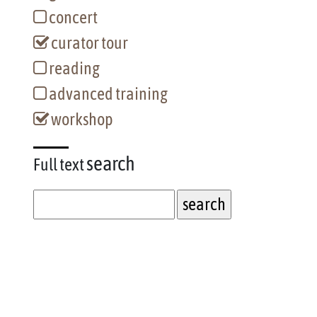
concert
curator tour
reading
advanced training
workshop
search
Full text