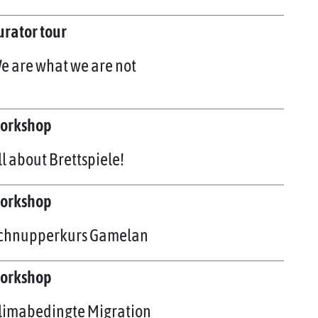
urator tour
e are what we are not
orkshop
ll about Brettspiele!
orkshop
chnupperkurs Gamelan
orkshop
limabedingte Migration