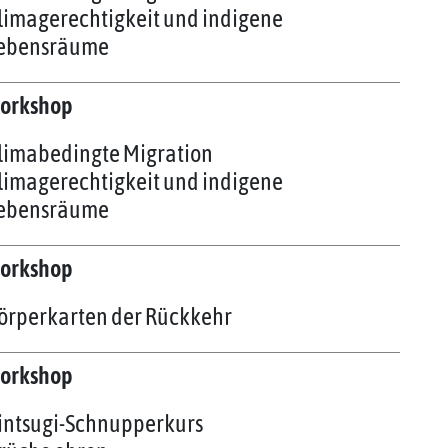
limagerechtigkeit und indigene
ebensräume
orkshop
limabedingte Migration
limagerechtigkeit und indigene
ebensräume
orkshop
örperkarten der Rückkehr
orkshop
intsugi-Schnupperkurs