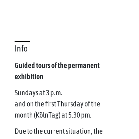
Info
Guided tours of the permanent
exhibition
Sundays at 3 p.m.
and on the first Thursday of the
month (KölnTag) at 5.30 pm.
Due to the current situation, the