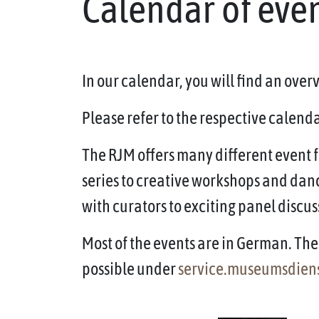
Calendar of eve
In our calendar, you will find an ove
Please refer to the respective calendar
The RJM offers many different event f
series to creative workshops and dan
with curators to exciting panel discus
Most of the events are in German. The 
possible under
service.museumsdien