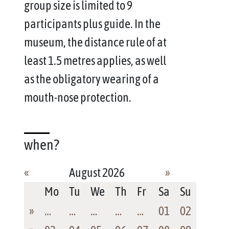
group size is limited to 9
participants plus guide. In the
museum, the distance rule of at
least 1.5 metres applies, as well
as the obligatory wearing of a
mouth-nose protection.
when?
«
August 2026
»
Mo
Tu
We
Th
Fr
Sa
Su
»
…
…
…
…
…
01
02