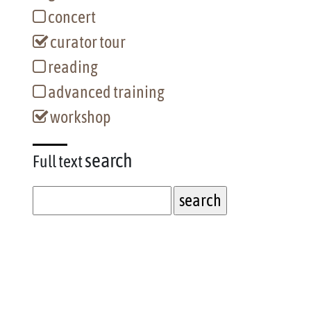
concert
curator tour
reading
advanced training
workshop
search
Full text