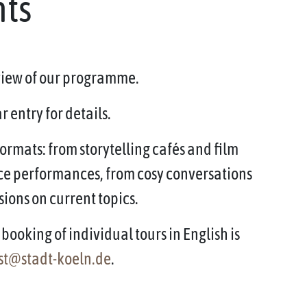
nts
rview of our programme.
 entry for details.
ormats: from storytelling cafés and film
ce performances, from cosy conversations
sions on current topics.
booking of individual tours in English is
st@stadt-koeln.de
.