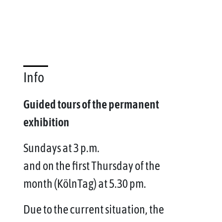
Info
Guided tours of the permanent
exhibition
Sundays at 3 p.m.
and on the first Thursday of the
month (KölnTag) at 5.30 pm.
Due to the current situation, the