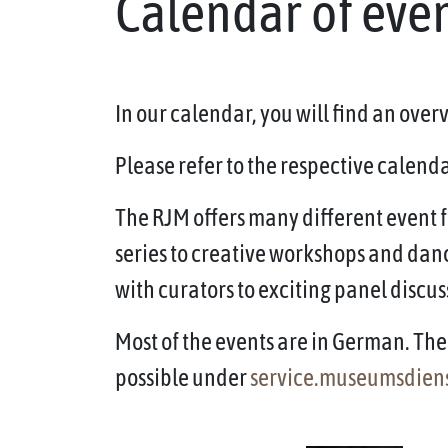
Calendar of eve
In our calendar, you will find an ove
Please refer to the respective calendar
The RJM offers many different event f
series to creative workshops and dan
with curators to exciting panel discus
Most of the events are in German. The 
possible under
service.museumsdien