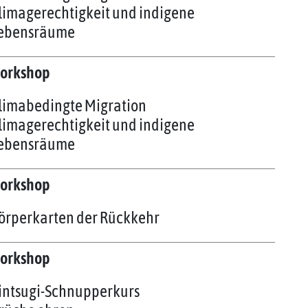
limagerechtigkeit und indigene
ebensräume
orkshop
limabedingte Migration
limagerechtigkeit und indigene
ebensräume
orkshop
örperkarten der Rückkehr
orkshop
intsugi-Schnupperkurs