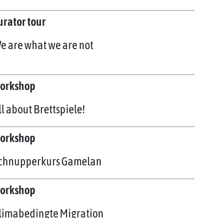
urator tour
e are what we are not
orkshop
ll about Brettspiele!
orkshop
chnupperkurs Gamelan
orkshop
limabedingte Migration