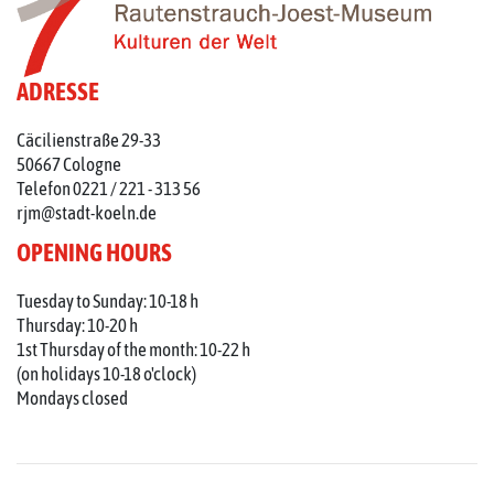
ADRESSE
Cäcilienstraße 29-33
50667 Cologne
Telefon 0221 / 221 - 313 56
rjm@stadt-koeln.de
OPENING HOURS
Tuesday to Sunday: 10-18 h
Thursday: 10-20 h
1st Thursday of the month: 10-22 h
(on holidays 10-18 o'clock)
Mondays closed