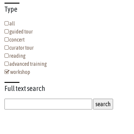
Type
all
guided tour
concert
curator tour
reading
advanced training
workshop
Full text
search