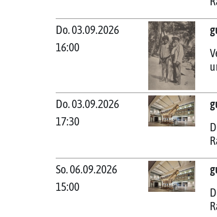
R
Do. 03.09.2026
g
16:00
V
u
Do. 03.09.2026
g
17:30
D
R
So. 06.09.2026
g
15:00
D
R