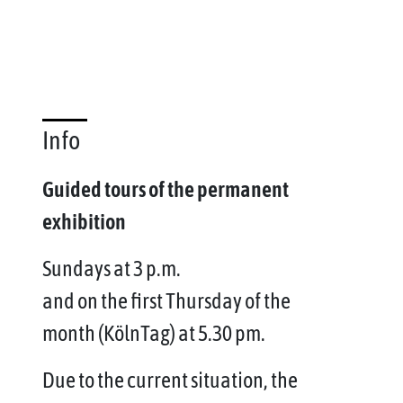
Info
Guided tours of the permanent
exhibition
Sundays at 3 p.m.
and on the first Thursday of the
month (KölnTag) at 5.30 pm.
Due to the current situation, the