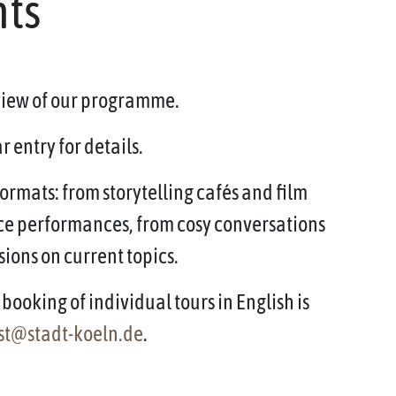
nts
rview of our programme.
 entry for details.
ormats: from storytelling cafés and film
ce performances, from cosy conversations
sions on current topics.
booking of individual tours in English is
st@stadt-koeln.de
.