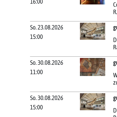
16:00
C
R
So. 23.08.2026
g
15:00
D
R
So. 30.08.2026
g
11:00
W
z
So. 30.08.2026
g
15:00
D