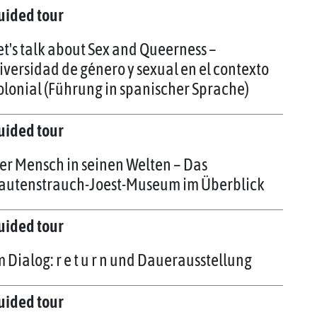
uided tour
et's talk about Sex and Queerness –
iversidad de género y sexual en el contexto
olonial (Führung in spanischer Sprache)
uided tour
er Mensch in seinen Welten – Das
autenstrauch-Joest-Museum im Überblick
uided tour
m Dialog: r e t u r n und Dauerausstellung
uided tour