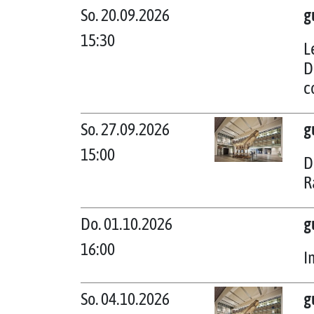
So. 20.09.2026
g
15:30
L
D
c
So. 27.09.2026
g
15:00
D
R
Do. 01.10.2026
g
16:00
I
So. 04.10.2026
g