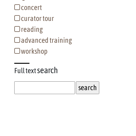
concert
curator tour
reading
advanced training
workshop
search
Full text