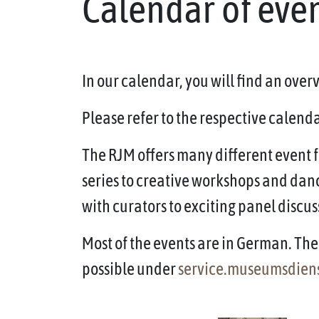
Calendar of eve
In our calendar, you will find an ove
Please refer to the respective calendar
The RJM offers many different event f
series to creative workshops and dan
with curators to exciting panel discus
Most of the events are in German. The 
possible under
service.museumsdien