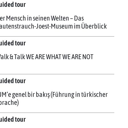
uided tour
er Mensch in seinen Welten – Das
autenstrauch-Joest-Museum im Überblick
uided tour
alk & Talk WE ARE WHAT WE ARE NOT
uided tour
JM’e genel bir bakış (Führung in türkischer
prache)
uided tour