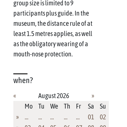
group size is limited to 9
participants plus guide. In the
museum, the distance rule of at
least 1.5 metres applies, as well
as the obligatory wearing of a
mouth-nose protection.
when?
«
August 2026
»
Mo
Tu
We
Th
Fr
Sa
Su
»
…
…
…
…
…
01
02