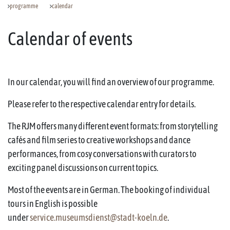
programme
calendar
Calendar of events
In our calendar, you will find an overview of our programme.
Please refer to the respective calendar entry for details.
The RJM offers many different event formats: from storytelling
cafés and film series to creative workshops and dance
performances, from cosy conversations with curators to
exciting panel discussions on current topics.
Most of the events are in German. The booking of individual
tours in English is possible
under
service.museumsdienst@stadt-koeln.de
.