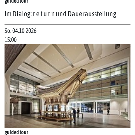
guided tour
Im Dialog: r e t u r n und Dauerausstellung
So. 04.10.2026
15:00
guided tour