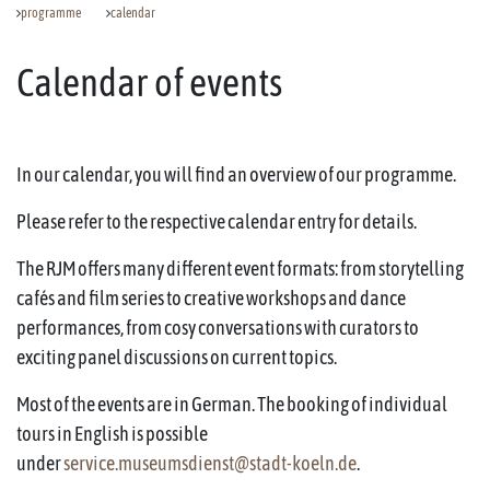
programme
calendar
Calendar of events
In our calendar, you will find an overview of our programme.
Please refer to the respective calendar entry for details.
The RJM offers many different event formats: from storytelling
cafés and film series to creative workshops and dance
performances, from cosy conversations with curators to
exciting panel discussions on current topics.
Most of the events are in German. The booking of individual
tours in English is possible
under
service.museumsdienst@stadt-koeln.de
.