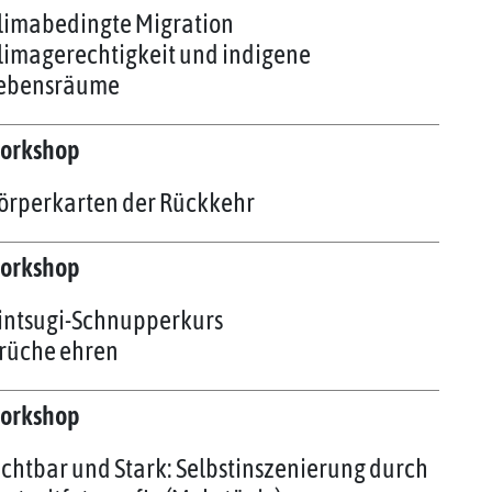
limabedingte Migration
limagerechtigkeit und indigene
ebensräume
orkshop
örperkarten der Rückkehr
orkshop
intsugi-Schnupperkurs
rüche ehren
orkshop
ichtbar und Stark: Selbstinszenierung durch