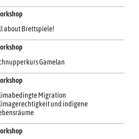
orkshop
ll about Brettspiele!
orkshop
chnupperkurs Gamelan
orkshop
limabedingte Migration
limagerechtigkeit und indigene
ebensräume
orkshop