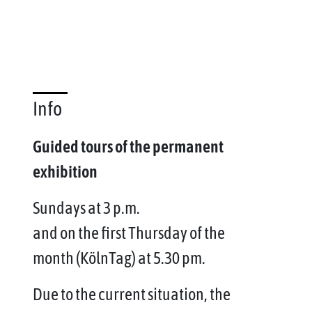
Info
Guided tours of the permanent
exhibition
Sundays at 3 p.m.
and on the first Thursday of the
month (KölnTag) at 5.30 pm.
Due to the current situation, the