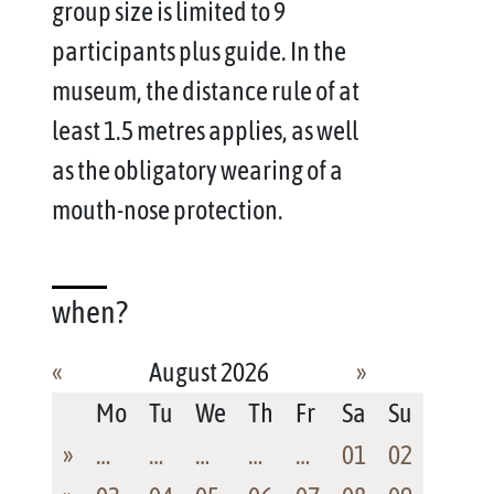
group size is limited to 9
participants plus guide. In the
museum, the distance rule of at
least 1.5 metres applies, as well
as the obligatory wearing of a
mouth-nose protection.
when?
«
August 2026
»
Mo
Tu
We
Th
Fr
Sa
Su
»
…
…
…
…
…
01
02