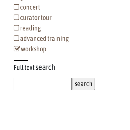
concert
curator tour
reading
advanced training
workshop
search
Full text