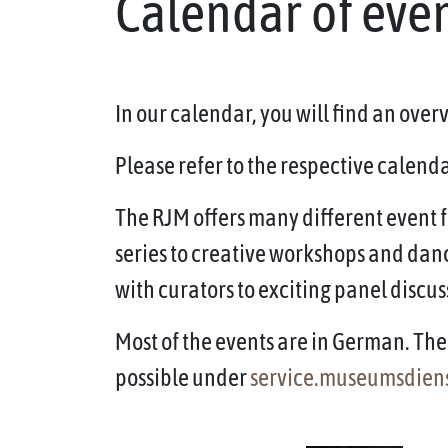
Calendar of eve
In our calendar, you will find an ove
Please refer to the respective calendar
The RJM offers many different event f
series to creative workshops and dan
with curators to exciting panel discus
Most of the events are in German. The 
possible under
service.museumsdien