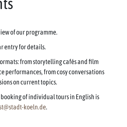
nts
rview of our programme.
 entry for details.
ormats: from storytelling cafés and film
ce performances, from cosy conversations
sions on current topics.
booking of individual tours in English is
st@stadt-koeln.de
.