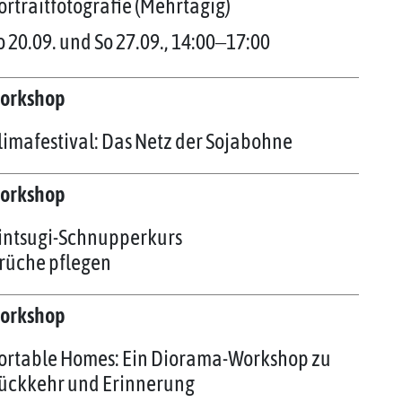
ortraitfotografie (Mehrtägig)
o 20.09. und So 27.09., 14:00‒17:00
orkshop
limafestival: Das Netz der Sojabohne
orkshop
intsugi-Schnupperkurs
rüche pflegen
orkshop
ortable Homes: Ein Diorama-Workshop zu
ückkehr und Erinnerung