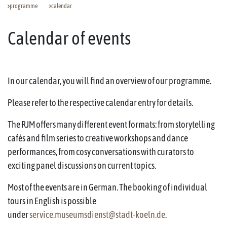
programme
calendar
Calendar of events
In our calendar, you will find an overview of our programme.
Please refer to the respective calendar entry for details.
The RJM offers many different event formats: from storytelling
cafés and film series to creative workshops and dance
performances, from cosy conversations with curators to
exciting panel discussions on current topics.
Most of the events are in German. The booking of individual
tours in English is possible
under
service.museumsdienst@stadt-koeln.de
.